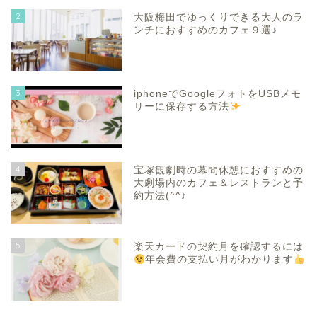
2
大阪梅田でゆっくりできる大人のラ
ンチにおすすめのカフェ９選♪
3
iphoneでGoogleフォトをUSBメモ
リーに保存する方法
4
宝塚観劇時の幕間休憩におすすめの
大劇場内のカフェ＆レストランと予
約方法(^^♪
5
楽天カードの契約月を確認するには
年会費の支払い月がわかります