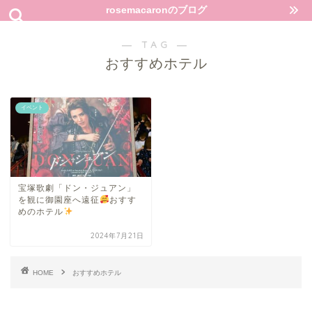
rosemacaronのブログ
― TAG ―
おすすめホテル
イベント
宝塚歌劇「ドン・ジュアン」
を観に御園座へ遠征
おすす
めのホテル
2024年7月21日
HOME
おすすめホテル