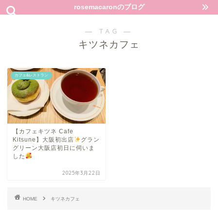
rosemacaronのブログ
― TAG ―
キツネカフェ
カフェ&レストラン
【カフェキツネ Cafe
Kitsune】大阪初出店
グラン
グリーン大阪店初日に伺いま
した
2025年3月22日
HOME
キツネカフェ