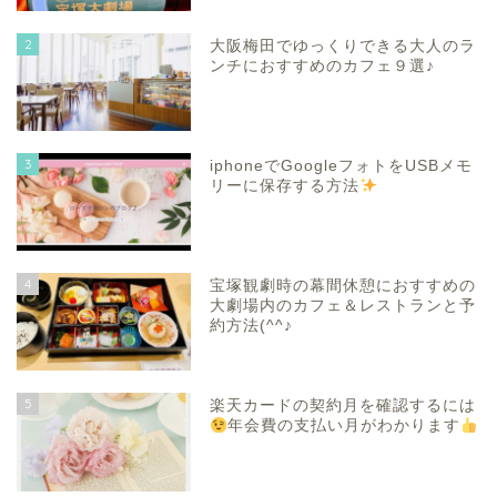
2
大阪梅田でゆっくりできる大人のラ
ンチにおすすめのカフェ９選♪
3
iphoneでGoogleフォトをUSBメモ
リーに保存する方法
4
宝塚観劇時の幕間休憩におすすめの
大劇場内のカフェ＆レストランと予
約方法(^^♪
5
楽天カードの契約月を確認するには
年会費の支払い月がわかります