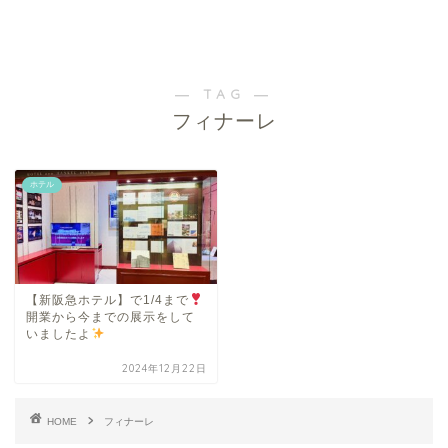
― TAG ―
フィナーレ
ホテル
【新阪急ホテル】で1/4まで
開業から今までの展示をして
いましたよ
2024年12月22日
HOME
フィナーレ