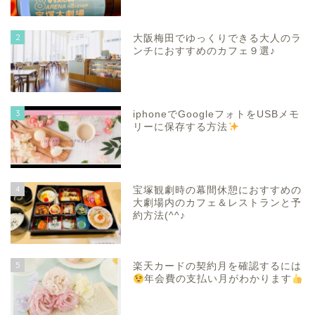
2
大阪梅田でゆっくりできる大人のラ
ンチにおすすめのカフェ９選♪
3
iphoneでGoogleフォトをUSBメモ
リーに保存する方法
4
宝塚観劇時の幕間休憩におすすめの
大劇場内のカフェ＆レストランと予
約方法(^^♪
5
楽天カードの契約月を確認するには
年会費の支払い月がわかります