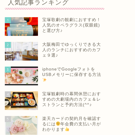
人気記事ランキング
宝塚歌劇の観劇におすすめ！
1
人気のオペラグラス(双眼鏡)
と選び方♪
大阪梅田でゆっくりできる大
2
人のランチにおすすめのカフ
ェ９選♪
iphoneでGoogleフォトを
3
USBメモリーに保存する方法
宝塚観劇時の幕間休憩におす
4
すめの大劇場内のカフェ＆レ
ストランと予約方法(^^♪
楽天カードの契約月を確認す
5
るには
年会費の支払い月が
わかります