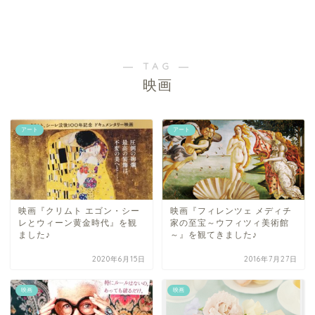
― TAG ―
映画
アート
アート
映画『クリムト エゴン・シー
映画『フィレンツェ メディチ
レとウィーン黄金時代』を観
家の至宝～ウフィツィ美術館
ました♪
～』を観てきました♪
2020年6月15日
2016年7月27日
映画
映画