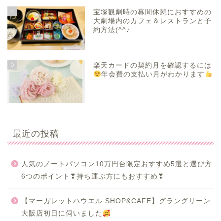
4
宝塚観劇時の幕間休憩におすすめの
大劇場内のカフェ＆レストランと予
約方法(^^♪
5
楽天カードの契約月を確認するには
年会費の支払い月がわかります
最近の投稿
人気のノートパソコン10万円台限定おすすめ5選と選び方
6つのポイント❣持ち運ぶ方にもおすすめ❣
【マーガレットハウエル SHOP&CAFE】グラングリーン
大阪店初日に伺いました