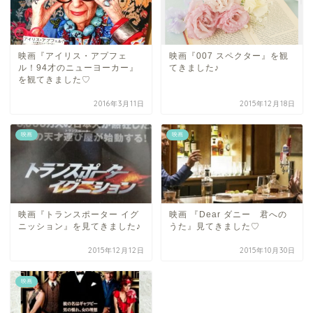
映画『アイリス・アプフェ
映画『007 スペクター』を観
ル！94才のニューヨーカー』
てきました♪
を観てきました♡
2016年3月11日
2015年12月18日
映画
映画
映画『トランスポーター イグ
映画 『Dear ダニー 君への
ニッション』を見てきました♪
うた』見てきました♡
2015年12月12日
2015年10月30日
映画