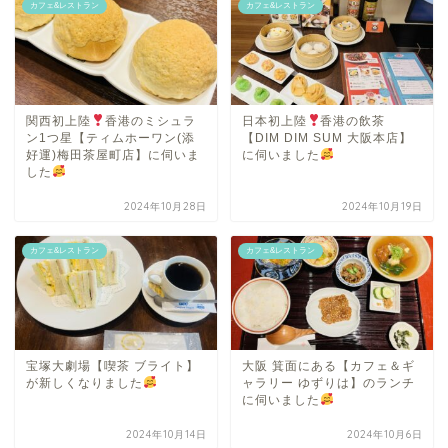
カフェ&レストラン
カフェ&レストラン
関西初上陸
香港のミシュラ
日本初上陸
香港の飲茶
ン1つ星【ティムホーワン(添
【DIM DIM SUM 大阪本店】
好運)梅田茶屋町店】に伺いま
に伺いました
した
2024年10月28日
2024年10月19日
カフェ&レストラン
カフェ&レストラン
宝塚大劇場【喫茶 ブライト】
大阪 箕面にある【カフェ＆ギ
が新しくなりました
ャラリー ゆずりは】のランチ
に伺いました
2024年10月14日
2024年10月6日