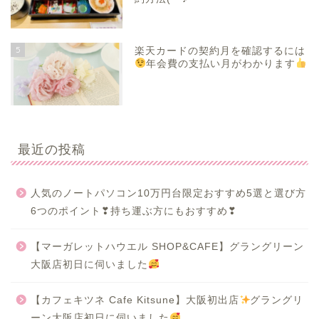
5
楽天カードの契約月を確認するには
年会費の支払い月がわかります
最近の投稿
人気のノートパソコン10万円台限定おすすめ5選と選び方
6つのポイント❣持ち運ぶ方にもおすすめ❣
【マーガレットハウエル SHOP&CAFE】グラングリーン
大阪店初日に伺いました
【カフェキツネ Cafe Kitsune】大阪初出店
グラングリ
ーン大阪店初日に伺いました