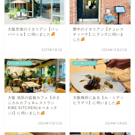
大阪空港のイタリアン【ペッ
豊中のイタリアン【チェレス
パーミル】に伺いました
ティーナ】にランチに伺いま
した
2025年1月1日
2024年12月22日
カフェ&レストラン
カフェ&レストラン
大阪 池田の盆栽カフェ【ボタ
大阪梅田にある【ル・ミディ
ニカルカフェ＆レストラン
ヒラマツ】に伺いました
KIBE KITCHEN(キベキッチ
ン)】に伺いました
2024年11月12日
2024年11月4日