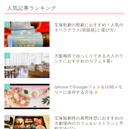
人気記事ランキング
1
宝塚歌劇の観劇におすすめ！人気の
オペラグラス(双眼鏡)と選び方♪
2
大阪梅田でゆっくりできる大人のラ
ンチにおすすめのカフェ９選♪
3
iphoneでGoogleフォトをUSBメモ
リーに保存する方法
4
宝塚観劇時の幕間休憩におすすめの
大劇場内のカフェ＆レストランと予
約方法(^^♪