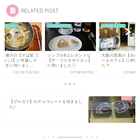
RELATED POST
ェ&レストラン
カフェ&レストラン
カフェ&レストラン
塚逆瀬川の【そば処 三
シンプル&エレガントな
大阪の箕面の【ポパ
(みよし)】に年越しそ
【ザ・コスモポリタン】
ールカフェ】に伺い
頂きに伺いまし...
に伺いました♡
た
2022年12月31日
2015年9月19日
2020年8月
【ブルガリ】のチョコレートを頂きまし
た♪