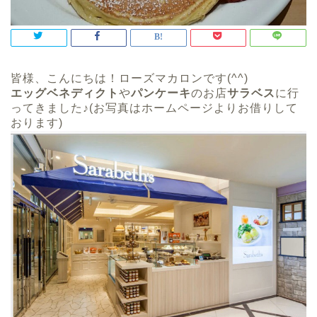
皆様、こんにちは！ローズマカロンです(^^)
エッグベネディクト
や
パンケーキ
のお店
サラベス
に行
ってきました♪(お写真はホームページよりお借りして
おります)