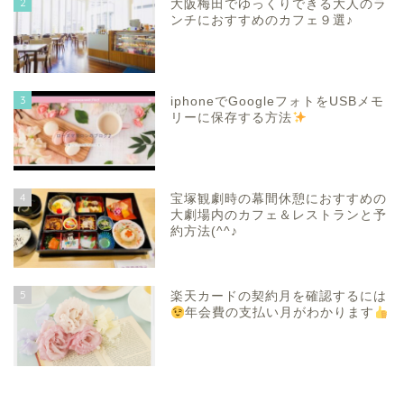
2
大阪梅田でゆっくりできる大人のラ
ンチにおすすめのカフェ９選♪
3
iphoneでGoogleフォトをUSBメモ
リーに保存する方法
4
宝塚観劇時の幕間休憩におすすめの
大劇場内のカフェ＆レストランと予
約方法(^^♪
5
楽天カードの契約月を確認するには
年会費の支払い月がわかります