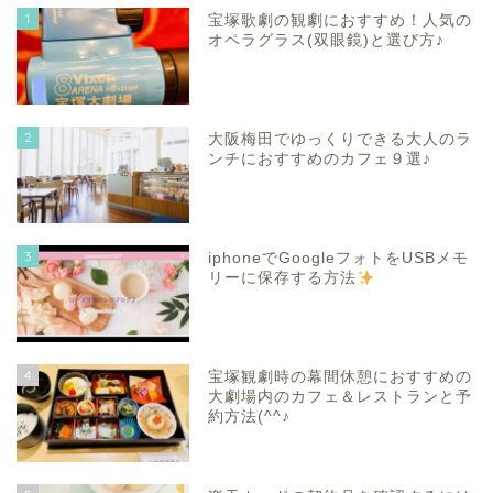
1
宝塚歌劇の観劇におすすめ！人気の
オペラグラス(双眼鏡)と選び方♪
2
大阪梅田でゆっくりできる大人のラ
ンチにおすすめのカフェ９選♪
3
iphoneでGoogleフォトをUSBメモ
リーに保存する方法
4
宝塚観劇時の幕間休憩におすすめの
大劇場内のカフェ＆レストランと予
約方法(^^♪