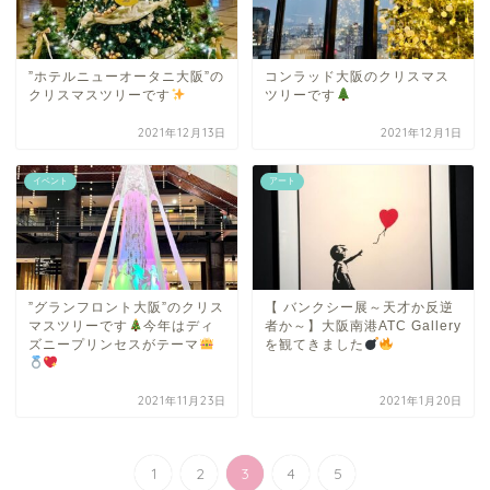
”ホテルニューオータニ大阪”の
コンラッド大阪のクリスマス
クリスマスツリーです
ツリーです
2021年12月13日
2021年12月1日
イベント
アート
”グランフロント大阪”のクリス
【 バンクシー展～天才か反逆
マスツリーです
今年はディ
者か～】大阪南港ATC Gallery
ズニープリンセスがテーマ
を観てきました
2021年11月23日
2021年1月20日
1
2
3
4
5