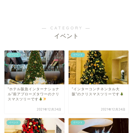
― CATEGORY ―
イベント
イベント
イベント
”ホテル阪急インターナショナ
”インターコンチネンタル大
ル”前アプローズタワーのクリ
阪”のクリスマスツリーです
スマスツリーです
2021年12月24日
2021年12月24日
イベント
イベント