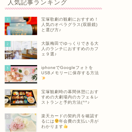
人気記事ランキング
宝塚歌劇の観劇におすすめ！
1
人気のオペラグラス(双眼鏡)
と選び方♪
大阪梅田でゆっくりできる大
2
人のランチにおすすめのカフ
ェ９選♪
iphoneでGoogleフォトを
3
USBメモリーに保存する方法
宝塚観劇時の幕間休憩におす
4
すめの大劇場内のカフェ＆レ
ストランと予約方法(^^♪
楽天カードの契約月を確認す
5
るには
年会費の支払い月が
わかります