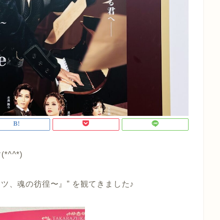
^^*)
ンツ、魂の彷徨〜』
” を観てきました♪