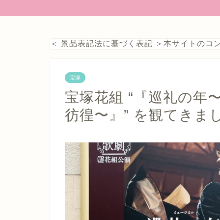
＜ 景品表記法に基づく表記 ＞本サイトの
宝塚
宝塚花組 “『巡礼の
彷徨〜』” を観てきま