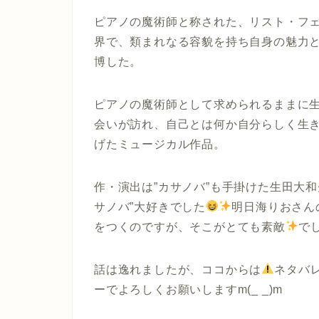
ピアノの魔術師と称された、リスト・フェ
界で、類まれなる容貌を持ち自身の魅力
博した。
ピアノの魔術師として求められるままに
会いが訪れ、自己とは何か自分らしく生
げたミュージカル作品。
作・演出は”カサノバ”も手掛けた生田大
サノバ”大好きでした
明日海りおさん
をつくのですが、そこがとても素敵
で
話は逸れましたが、ココからは
ネタバ
ーでよろしくお願いしますm(_ _)m