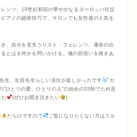
レンツ。19世紀初頭の華やかなるヨーロッパ社交
とピアノの超絶技巧で、サロンでも女性達の人気を
生き、自分を見失うリスト・フェレンツ。運命の出
きるとはを何かを問いかける。魂の彷徨いを描きあ
和先生。生田先生らしい演出が楽しかったです
”カ
の”ひとつの愛、ひとりの人”の始めの33秒でため息
した
(ぜひお聞き頂きたい
)
レ
だらけですので
ご覧になりたくない方はスル