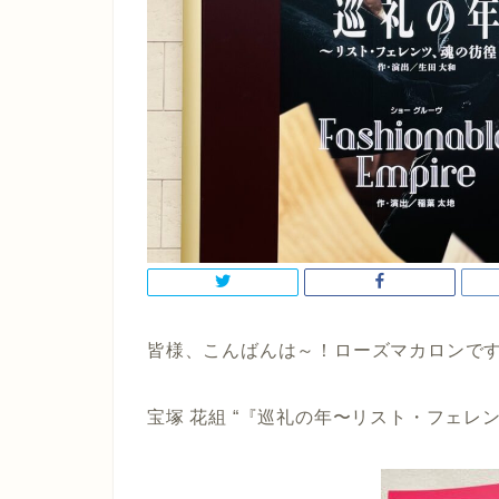
皆様、こんばんは～！ローズマカロンです(*
宝塚 花組 “
『巡礼の年〜リスト・フェレ